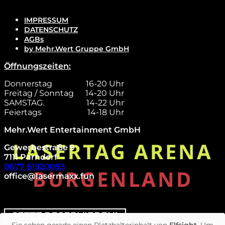
IMPRESSUM
DATENSCHUTZ
AGBs
by Mehr.Wert Gruppe GmbH
Öffnungszeiten:
Donnerstag
16-20 Uhr
Freitag / Sonntag
14-20 Uhr
SAMSTAG.
14-22 Uhr
Feiertags
14-18 Uhr
Mehr.Wert Entertainment GmbH
Gewerbestraße 9
7111 Parndorf
0677 61920093
office@lasermaxx.fun
Sie sehen gerade einen Platzhalterinhalt von
Elfsight
. Um